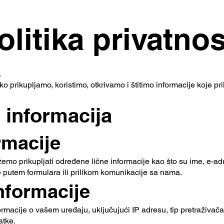
olitika privatnos
.
ko prikupljamo, koristimo, otkrivamo i štitimo informacije koje 
e informacija
rmacije
o prikupljati određene lične informacije kao što su ime, e-adres
e putem formulara ili prilikom komunikacije sa nama.
informacije
macije o vašem uređaju, uključujući IP adresu, tip pretraživača,
atke.