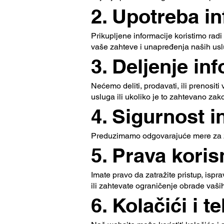
2. Upotreba i
Prikupljene informacije koristimo rad
vaše zahteve i unapređenja naših usl
3. Deljenje in
Nećemo deliti, prodavati, ili prenosit
usluga ili ukoliko je to zahtevano za
4. Sigurnost i
Preduzimamo odgovarajuće mere za zaš
5. Prava koris
Imate pravo da zatražite pristup, ispra
ili zahtevate ograničenje obrade vaših
6. Kolačići i 