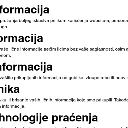
nformacija
i pružanja boljeg iskustva prilikom korišćenja website-a, person
uga.
formacija
i vaše lične informacije trećim licima bez vaše saglasnosti, osim
konom.
nformacija
titu prikupljenih informacija od gubitka, zloupotrebe ili neovl
nika
vku ili brisanje vaših ličnih informacija koje smo prikupili. Tako
 informacija.
tehnologije praćenja