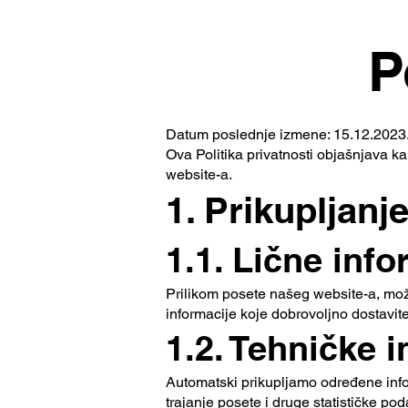
P
Datum poslednje izmene: 15.12.2023
Ova Politika privatnosti objašnjava ka
website-a.
1. Prikupljanj
1.1. Lične info
Prilikom posete našeg website-a, možem
informacije koje dobrovoljno dostavit
1.2. Tehničke 
Automatski prikupljamo određene infor
trajanje posete i druge statističke pod