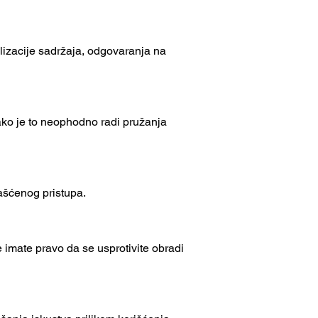
alizacije sadržaja, odgovaranja na
 ako je to neophodno radi pružanja
ašćenog pristupa.
đe imate pravo da se usprotivite obradi